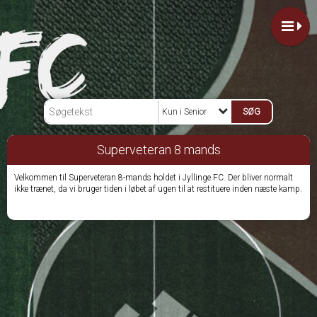
Kun i Senior
Superveteran 8 mands
Velkommen til Superveteran 8-mands holdet i Jyllinge FC. Der bliver normalt
ikke trænet, da vi bruger tiden i løbet af ugen til at restituere inden næste kamp.