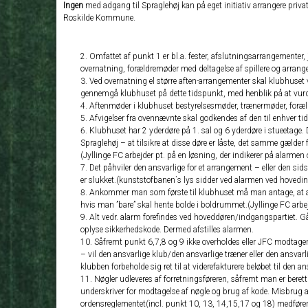
Ingen
med adgang til Spraglehøj kan på eget initiativ arrangere priva
Roskilde Kommune.
Omfattet af punkt 1 er bl.a. fester, afslutningsarrangementer,
overnatning, forældremøder med deltagelse af spillere og arran
Ved overnatning el større aften-arrangementer skal klubhuset væ
gennemgå klubhuset på dette tidspunkt, med henblik på at vurd
Aftenmøder i klubhuset bestyrelsesmøder, trænermøder, forældr
Afvigelser fra ovennævnte skal godkendes af den til enhver tid
Klubhuset har 2 yderdøre på 1. sal og 6 yderdøre i stueetage. D
Spraglehøj – at tilsikre at disse døre er låste, det samme gælder 
(Jyllinge FC arbejder pt. på en løsning, der indikerer på alarme
Det påhviler den ansvarlige for et arrangement – eller den sids
er slukket.(kunststofbanen`s lys sidder ved alarmen ved hovedin
Ankommer man som første til klubhuset må man antage, at all
hvis man ”bare” skal hente bolde i boldrummet.(Jyllinge FC arbej
Alt vedr. alarm forefindes ved hoveddøren/indgangspartiet. Går
oplyse sikkerhedskode. Dermed afstilles alarmen.
Såfremt punkt 6,7,8 og 9 ikke overholdes eller JFC modtager
– vil den ansvarlige klub/den ansvarlige træner eller den ansvarl
klubben forbeholde sig ret til at viderefakturere beløbet til den 
Nøgler udleveres af forretningsføreren, såfremt man er berett
underskriver for modtagelse af nøgle og brug af kode. Misbrug af
ordensreglementet(incl. punkt 10, 13, 14,15,17 og 18) medfører