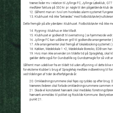
træner/leder mv i relation til Jyllinge FC, Jyllinge Løbeklub, G77
medfører faktura på 350 kr. pr. nøgle til den pågældende klub d
Såfremt man er i tvivl om hvorledes alarm-systemet fungerer,
Klubhuset må ikke ”betrædes” med fodboldstøvler(nultoleranc
Dette fremgår på alle yderdøre i klubhuset. Fodboldstøvler må ikke m
Rygning i klubhus er ikke tilladt.
Klubhuset er godkendt til overnatning ( se hjemmeside vedr.r
Jyllinge FC kan udlåne en grill til godkendte arrangementer
Alle arrangementer skal fremgå af lokalebooking-systemet (
Køkken, Mødelokale 1 +2, Mødelokale Boresko, EDB-sen har al
Hvis man ikke anvender sin tildelte tid på Spraglehøj, skal kl
gælder dette også for Gundsølille og Gundsømagle for så vidt 
Såfremt man udebliver fra en tildelt tid uden aflysning vil dette blive
for eksterne klubber´s brug af Spraglehøj medføre indberetning til fo
ved tildelingen af tider de efterfølgende år.
Omklædningsrummene skal fejes og ryddes op efter brug. Det 
træneren/lederen skal forlade omklædningsrummene sammen me
Skade el konstateret hærværk skal meddeles forretningsføreren.
hærværk anmeldes til politiet og Roskilde Kommune. Bestyrelsen i 
punkt 21.