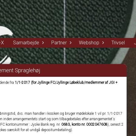
-X
Samarbejde
Partner
Webshop
Trivsel
ement Spraglehøj
dende fra
1/1-2017 (for Jyllinge FC/Jyllinge Løbeklub/medlemmer af JGI +
åbningstid, dvs. man handler i kiosken og bruger mødelokale 1 vil pr. 1/1-2017
en inden arrangementets start og som tilbagebetales efter arrangementet`s
nge FC kontonummer : Jyske Bank reg. nr.
0683, konto nr. 0002047608
), senest 2
okes særskilt for at undgå depositumbetaling).