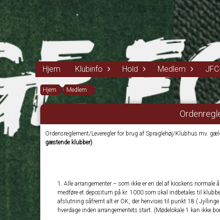
Hjem
Klubinfo
Hold
Medlem
JFC
Hjem
Medlem
Ordenregl
Ordensreglement/Leveregler for brug af Spraglehøj/Klubhus mv. gæl
gæstende klubber)
Alle arrangementer – som ikke er en del af kioskens normale 
medføre et depositum på kr. 1000 som skal indbetales til klubb
afslutning såfremt alt er OK, der henvises til punkt 18.( Jylli
hverdage inden arrangementets start. (Mødelokale 1 kan ikke bo