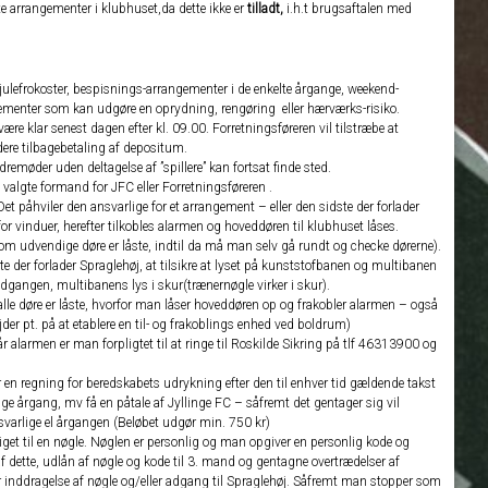
te arrangementer i klubhuset,da dette ikke er
tilladt,
i.h.t brugsaftalen med
 julefrokoster, bespisnings-arrangementer i de enkelte årgange, weekend-
gementer som kan udgøre en oprydning, rengøring eller hærværks-risiko.
re klar senest dagen efter kl. 09.00. Forretningsføreren vil tilstræbe at
ere tilbagebetaling af depositum.
emøder uden deltagelse af ”spillere” kan fortsat finde sted.
 valgte formand for JFC eller Forretningsføreren .
et påhviler den ansvarlige for et arrangement – eller den sidste der forlader
for vinduer, herefter tilkobles alarmen og hoveddøren til klubhuset låses.
n om udvendige døre er låste, indtil da må man selv gå rundt og checke dørerne).
te der forlader Spraglehøj, at tilsikre at lyset på kunststofbanen og multibanen
dgangen, multibanens lys i skur(trænernøgle virker i skur).
e døre er låste, hvorfor man låser hoveddøren op og frakobler alarmen – også
der pt. på at etablere en til- og frakoblings enhed ved boldrum)
 alarmen er man forpligtet til at ringe til Roskilde Sikring på tlf 46313900 og
 en regning for beredskabets udrykning efter den til enhver tid gældende takst
ige årgang, mv få en påtale af Jyllinge FC – såfremt det gentager sig vil
ansvarlige el årgangen (Beløbet udgør min. 750 kr)
iget til en nøgle. Nøglen er personlig og man opgiver en personlig kode og
 dette, udlån af nøgle og kode til 3. mand og gentagne overtrædelser af
 inddragelse af nøgle og/eller adgang til Spraglehøj. Såfremt man stopper som