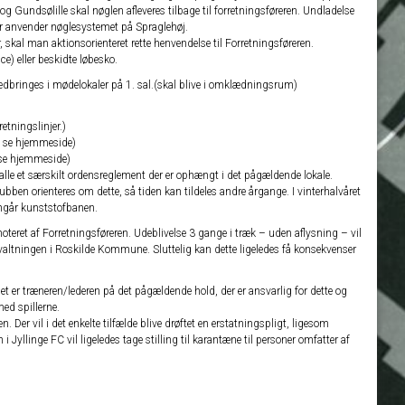
 og Gundsølille skal nøglen afleveres tilbage til forretningsføreren. Undladelse
er anvender nøglesystemet på Spraglehøj.
 skal man aktionsorienteret rette henvendelse til Forretningsføreren.
e) eller beskidte løbesko.
edbringes i mødelokaler på 1. sal.(skal blive i omklædningsrum)
etningslinjer.)
 ( se hjemmeside)
 se hjemmeside)
le et særskilt ordensreglement der er ophængt i det pågældende lokale.
ubben orienteres om dette, så tiden kan tildeles andre årgange. I vinterhalvåret
angår kunststofbanen.
 noteret af Forretningsføreren. Udeblivelse 3 gange i træk – uden aflysning – vil
rvaltningen i Roskilde Kommune. Sluttelig kan dette ligeledes få konsekvenser
er træneren/lederen på det pågældende hold, der er ansvarlig for dette og
d spillerne.
 Der vil i det enkelte tilfælde blive drøftet en erstatningspligt, ligesom
Jyllinge FC vil ligeledes tage stilling til karantæne til personer omfatter af