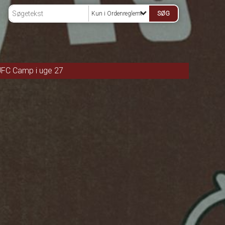
Kun i Ordenreglement Spraglehøj
JFC Camp i uge 27