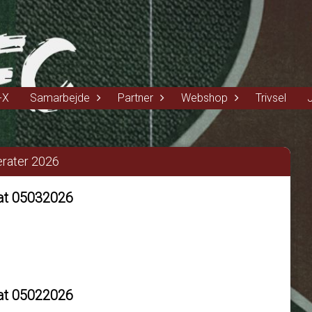
-X
Samarbejde
Partner
Webshop
Trivsel
erater 2026
rat 05032026
rat 05022026