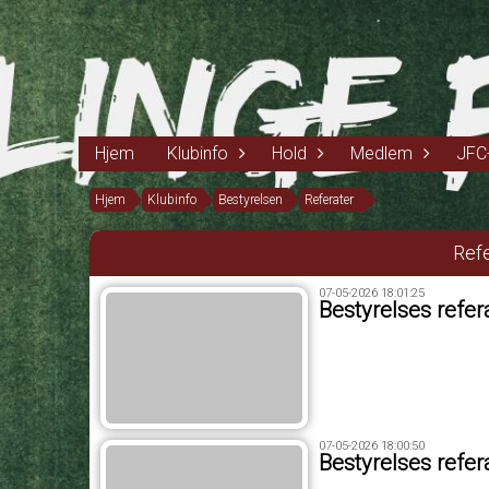
Hjem
Klubinfo
Hold
Medlem
JFC
Hjem
Klubinfo
Bestyrelsen
Referater
Ref
07-05-2026 18:01:25
Bestyrelses refe
07-05-2026 18:00:50
Bestyrelses refe