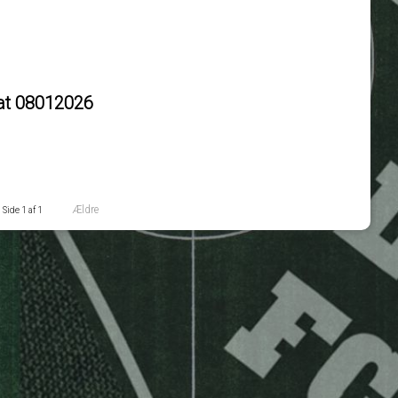
rat 08012026
Ældre
Side 1 af 1