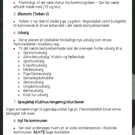
Fremtidigt vil der være status fra forretningsfører – Der har været
afholdt møde med (TE og MJ)
Økonomi (Torben V)
Torben V var ikke til stedet pga. sygdom. Regnskabet samt budgettet
til kommende år bliver behandlet i det næste bestyrelsesmøde
Udvalg:
Der er planen at (re)etabler forskellige nye udvalg som drives
fremmedrettet i klubbens regi.
Til det næste bestyrelsesmøde skal der overvejes hvilke udvalg Bl.a.:
Sponsorudvalg
Aktivitetsudvalg/ Klubliv og fællesskab
Sportsudvalg
E-sportsudvalg
Medieudvalg
Pige/Dameudvalg
Samarbejdsklubber
Seniorudvalg
Ungdomsudvalg
Børneudvalg
Klub tur udvalg
Spraglehøj Klubhus/rengøring/skur/baner:
Ingen anmærkninger til agendapunktet lige pt. Fremmedrettet bliver emne
betragtet lidt mere.
Nyt fra kommunen
Der skal undersøges hvem pt. er vores kontaktperson i Roskilde
kommunen.
MJ+TE
tager kontakten.