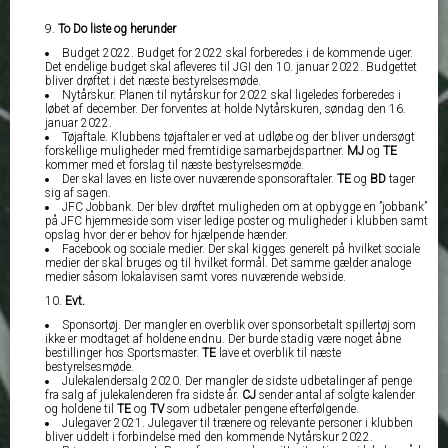
To Do liste og herunder
Budget 2022. Budget for 2022 skal forberedes i de kommende uger.
Det endelige budget skal afleveres til JGI den 10. januar 2022. Budgettet
bliver drøftet i det næste bestyrelsesmøde.
Nytårskur. Planen til nytårskur for 2022 skal ligeledes forberedes i
løbet af december. Der forventes at holde Nytårskuren, søndag den 16.
januar 2022.
Tøjaftale. Klubbens tøjaftaler er ved at udløbe og der bliver undersøgt
forskellige muligheder med fremtidige samarbejdspartner.
MJ
og
TE
kommer med et forslag til næste bestyrelsesmøde.
Der skal laves en liste over nuværende sponsoraftaler.
TE
og
BD
tager
sig af sagen.
JFC Jobbank. Der blev drøftet muligheden om at opbygge en ”jobbank”
på JFC hjemmeside som viser ledige poster og muligheder i klubben samt
opslag hvor der er behov for hjælpende hænder.
Facebook og sociale medier. Der skal kigges generelt på hvilket sociale
medier der skal bruges og til hvilket formål. Det samme gælder analoge
medier såsom lokalavisen samt vores nuværende webside.
Evt.
Sponsortøj. Der mangler en overblik over sponsorbetalt spillertøj som
ikke er modtaget af holdene endnu. Der burde stadig være noget åbne
bestillinger hos Sportsmaster.
TE
lave et overblik til næste
bestyrelsesmøde.
Julekalendersalg 2020. Der mangler de sidste udbetalinger af penge
fra salg af julekalenderen fra sidste år.
CJ
sender antal af solgte kalender
og holdene til
TE
og
TV
som udbetaler pengene efterfølgende.
Julegaver 2021. Julegaver til trænere og relevante personer i klubben
bliver uddelt i forbindelse med den kommende Nytårskur 2022.