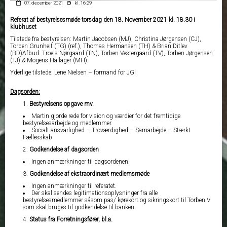
07. december 2021
kl. 16:29
Referat af bestyrelsesmøde torsdag den 18. November 2021 kl. 18.30 i
klubhuset
Tilstede fra bestyrelsen: Martin Jacobsen (MJ), Christina Jørgensen (CJ),
Torben Grunheit (TG) (ref.), Thomas Hermansen (TH) & Brian Ditlev
(BD)Afbud: Troels Nørgaard (TN), Torben Vestergaard (TV), Torben Jørgensen
(TJ) & Mogens Hallager (MH)
Yderlige tilstede: Lene Nielsen – formand for JGI
Dagsorden:
Bestyrelsens opgave mv.
Martin gjorde rede for vision og værdier for det fremtidige
bestyrelsesarbejde og medlemmer.
Socialt ansvarlighed – Troværdighed – Samarbejde – Stærkt
Fællesskab
Godkendelse af dagsorden
Ingen anmærkninger til dagsordenen.
Godkendelse af ekstraordinært medlemsmøde
Ingen anmærkninger til referatet.
Der skal sendes legitimationsoplysninger fra alle
bestyrelsesmedlemmer såsom pas/ kørekort og sikringskort til Torben V
som skal bruges til godkendelse til banken.
Status fra Forretningsfører, bl.a.