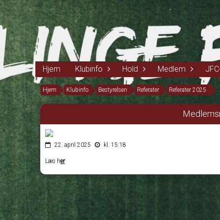
Hjem
Klubinfo
Hold
Medlem
JFC
Hjem
Klubinfo
Bestyrelsen
Referater
Referater 2025
Medlems
22. april 2025
kl. 15:18
Læs h
er