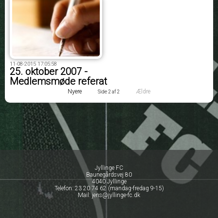
11-08-2015 17:05:58
25. oktober 2007 -
Medlemsmøde referat
Nyere
Ældre
Side 2 af 2
Jyllinge FC
Baunegårdsvej 80
4040 Jyllinge
Telefon: 23 20 74 62 (mandag-fredag 9-15)
Mail: jens@jyllinge-fc.dk